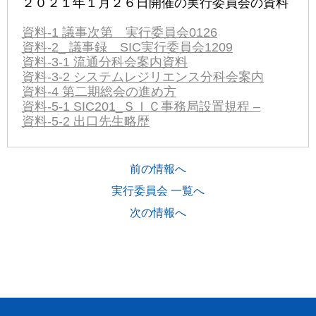
２０２１年１月２６日開催の実行委員会の資料
資料-1 議事次第 実行委員会0126
資料-2_ 議事録 SIC実行委員会1209
資料-3-1 流通分科会案内資料
資料-3-2 システムレジリエンス分科会案内
資料-4 第二期総会の進め方
資料-5-1 SIC201_ＳＩＣ事務局設置規程 –
資料-5-2 出口先生略歴
前の情報へ
実行委員会 一覧へ
次の情報へ