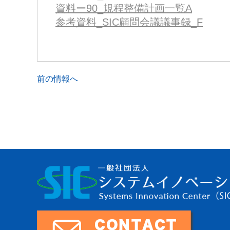
資料ー90_規程整備計画一覧A
参考資料_SIC顧問会議議事録_F
前の情報へ