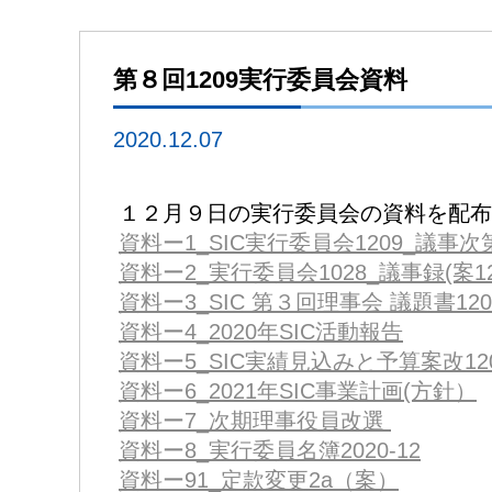
第８回1209実行委員会資料
2020.12.07
１２月９日の実行委員会の資料を配布
資料ー1_SIC実行委員会1209_議事次
資料ー2_実行委員会1028_議事録(案12
資料ー3_SIC 第３回理事会 議題書120
資料ー4_2020年SIC活動報告
資料ー5_SIC実績見込みと予算案改12
資料ー6_2021年SIC事業計画(方針）
資料ー7_次期理事役員改選
資料ー8_実行委員名簿2020-12
資料ー91_定款変更2a（案）