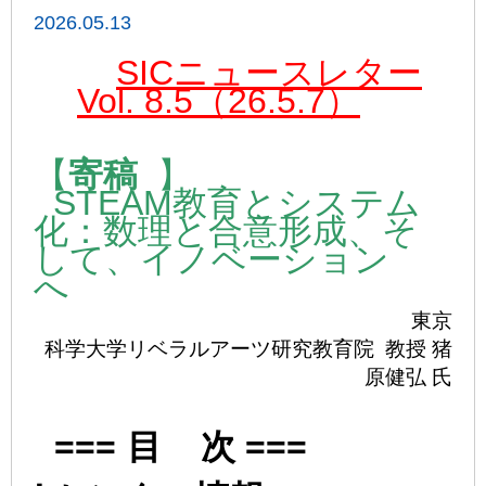
2026.05.13
SICニュースレター
Vol. 8.5（26.5.7）
【
寄稿
】
STEAM教育とシステム
化：数理と合意形成、そ
して、イノベーション
へ
東京
科学大学リベラルアーツ研究教育院
教授 猪
原健弘 氏
===
目 次 ===