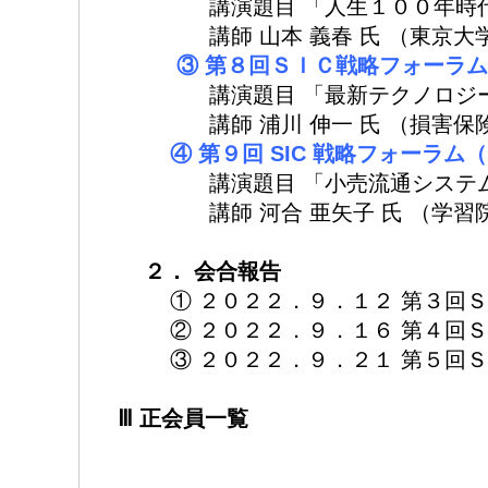
講演題目 「人生１００年時代に
講師 山本 義春 氏 （東京大学
③ 第８回ＳＩＣ戦略フォーラ
講演題目 「最新テクノロジー活
講師 浦川 伸一 氏 （損害保険ジ
④ 第９回 SIC 戦略フォー
講演題目 「小売流通システムの
講師 河合 亜矢子 氏 （学習院
２． 会合報告
① ２０２２．９．１２ 第３回
② ２０２２．９．１６ 第４回
③ ２０２２．９．２１ 第５回
Ⅲ 正会員一覧