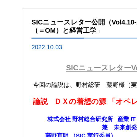
SICニュースレター公開（Vol4.1
（＝OM）と経営工学」
2022.10.03
SICニュースレターVol.4
今回の論説は、野村総研 藤野様（実
論説 ＤＸの着想の源 「オペ
～企業マネジメ
株式会社 野村総合研究所 産業 I
兼 未来創発センター シ
藤野直明 （SIC 実行委員）