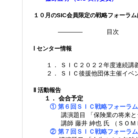
１０月のSIC会員限定の戦略フォーラ
———— 目次 
Ⅰ センター情報
１． ＳＩＣ２０２２年度連続講義 
２． ＳＩＣ後援他団体主催イベ
Ⅱ 活動報告
１． 会合予定
① 第６回ＳＩＣ戦略フォーラ
講演題目 「保険業の将来とシ
講師 藤井 紳也 氏 （ＳＯＭＰ
② 第７回ＳＩＣ戦略フォーラ