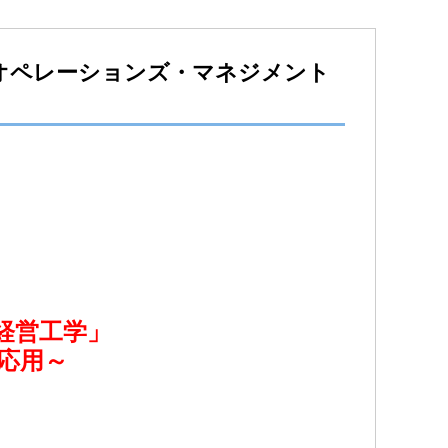
の源 「オペレーションズ・マネジメント
経営工学」
用～